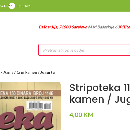
RACIJA
0,00
KM
Baščaršija, 71000 Sarajevo
M.M.Bašeskije 63
Pišit
Products
search
– Aama / Crni kamen / Jugurta
Stripoteka 
kamen / Ju
4,00
KM