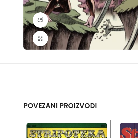
360 product view
Klikni da povečaš
POVEZANI PROIZVODI