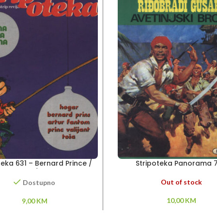
teka 631 – Bernard Prince /
Stripoteka Panorama 7
r Fantom / Princ Valiant
Riđobradi gusar
Out of stock
Dostupno
10,00
KM
9,00
KM