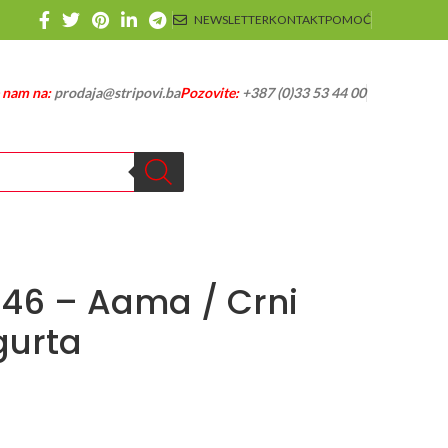
NEWSLETTER
KONTAKT
POMOĆ
e nam na:
prodaja@stripovi.ba
Pozovite:
+387 (0)33 53 44 00
1146 – Aama / Crni
gurta