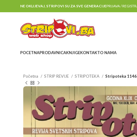
NE OKLIJEVAJ, STRIPOVI SU ZA SVE GENERACIJE
PRIJAVA / REGIST
POCETNA
PRODAVNICA
KNJIGE
KONTAKT
O NAMA
Početna
STRIP REVIJE
STRIPOTEKA
Stripoteka 1146 