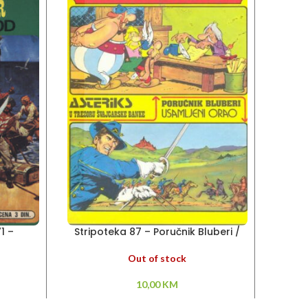
1 –
Stripoteka 87 – Poručnik Bluberi /
Stripo
Asteriks
Out of stock
10,00
KM