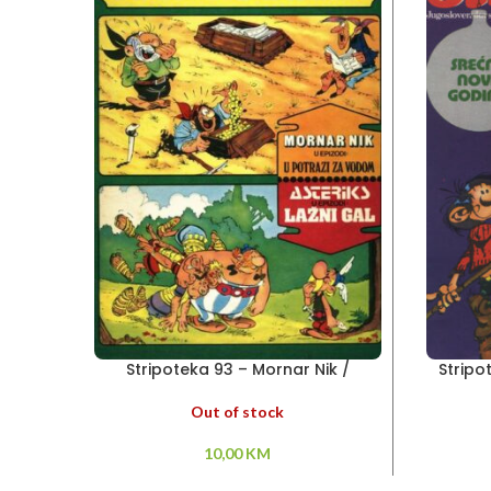
Stripoteka 93 – Mornar Nik /
Stripo
Asteriks
Artu
Out of stock
10,00
KM