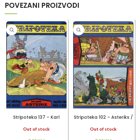
POVEZANI PROIZVODI
PROČITAJ VIŠE
PROČITAJ VIŠE
Stripoteka 137 – Karl
Stripoteka 102 – Asteriks /
Viking / Asteriks / Talični
Lik Orijent
Tom
Out of stock
Out of stock