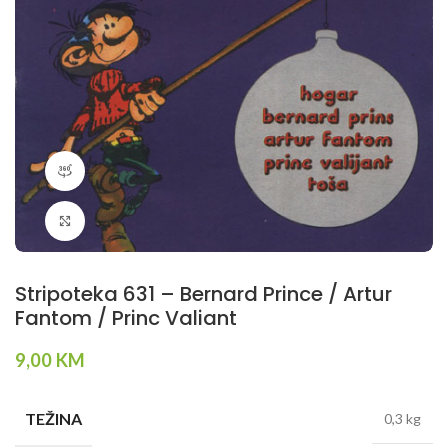
360 product view
Klikni da povečaš
Stripoteka 631 – Bernard Prince / Artur
Fantom / Princ Valiant
9,00
KM
TEŽINA
0,3 kg