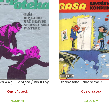
ka 447 – Pantere / Rip Kirby
Stripoteka Panorama 78 –
/ Gaša /
Savršena komplikacij
Out of stock
Out of stock
4,00
KM
10,00
KM