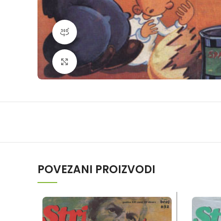
360 product view
Klikni da povečaš
POVEZANI PROIZVODI