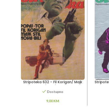
Stripoteka 632 – Fil Korigan/ Majk
Stripote
Stil / Tor / Popaj
Dostupno
9,00
KM