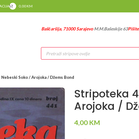
RACIJA
0,00
KM
Baščaršija, 71000 Sarajevo
M.M.Bašeskije 63
Pišit
Products
search
– Nebeski Soko / Arojoka / Džems Bond
Stripoteka 4
Arojoka / D
4,00
KM