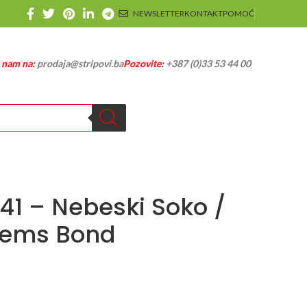
NEWSLETTER
KONTAKT
POMOĆ
e nam na:
prodaja@stripovi.ba
Pozovite:
+387 (0)33 53 44 00
41 – Nebeski Soko /
žems Bond