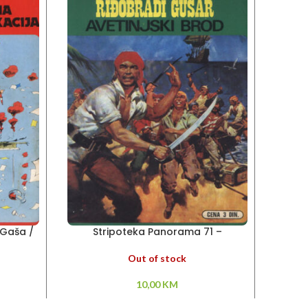
 Gaša /
Stripoteka Panorama 71 –
Strip
a
Riđobradi gusar
Out of stock
10,00
KM