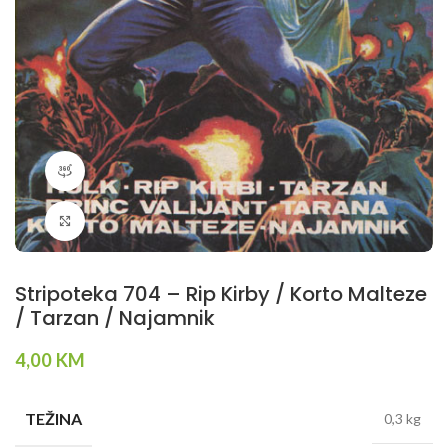
360 product view
Klikni da povečaš
Stripoteka 704 – Rip Kirby / Korto Malteze
/ Tarzan / Najamnik
4,00
KM
TEŽINA
0,3 kg