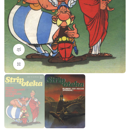
360 product view
Klikni da povečaš