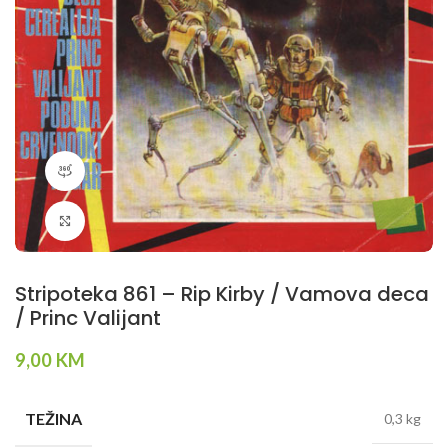
360 product view
Klikni da povečaš
Stripoteka 861 – Rip Kirby / Vamova deca
/ Princ Valijant
9,00
KM
TEŽINA
0,3 kg