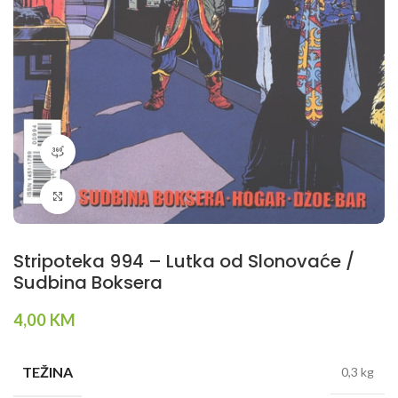
360 product view
Klikni da povečaš
Stripoteka 994 – Lutka od Slonovaće /
Sudbina Boksera
4,00
KM
TEŽINA
0,3 kg