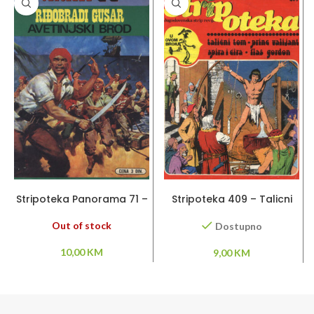
PROČITAJ VIŠE
DODAJ U KORPU
Stripoteka Panorama 71 –
Stripoteka 409 – Talicni
Riđobradi gusar
Tom / Princ Valijant / Flas
Gordon
Out of stock
Dostupno
10,00
KM
9,00
KM