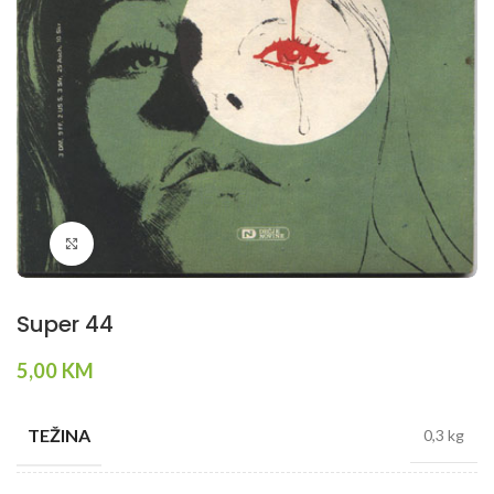
Klikni da povečaš
Super 44
5,00
KM
TEŽINA
0,3 kg