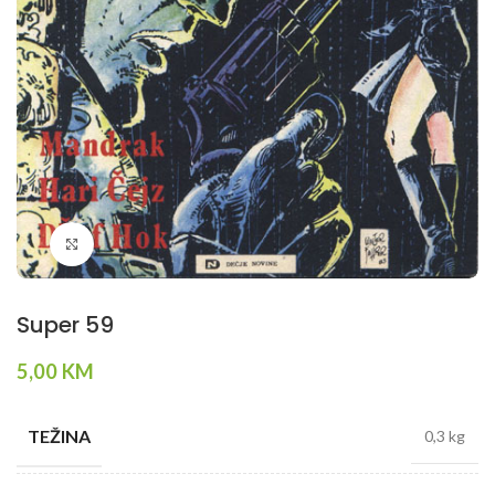
Klikni da povečaš
Super 59
5,00
KM
TEŽINA
0,3 kg