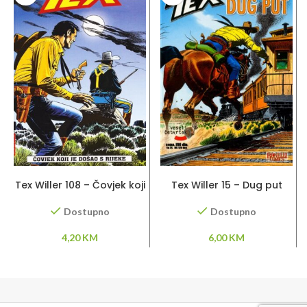
DODAJ U KORPU
DODAJ U KORPU
Tex Willer 108 – Čovjek koji
Tex Willer 15 – Dug put
je došao s rijeke
Dostupno
Dostupno
6,00
KM
4,20
KM