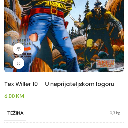
360 product view
Klikni da povečaš
Tex Willer 10 – U neprijateljskom logoru
6,00
KM
TEŽINA
0,3 kg