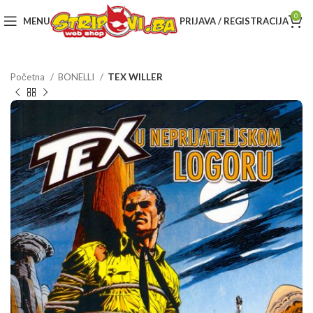
0
MENU
PRIJAVA / REGISTRACIJA
Početna
BONELLI
TEX WILLER