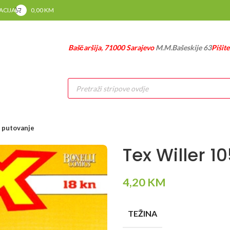
RACIJA
0,00
KM
Baščaršija, 71000 Sarajevo
M.M.Bašeskije 63
Pišit
Products
search
 putovanje
Tex Willer 
4,20
KM
TEŽINA