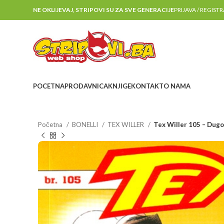
NE OKLIJEVAJ, STRIPOVI SU ZA SVE GENERACIJE
PRIJAVA / REGIST
POCETNA
PRODAVNICA
KNJIGE
KONTAKT
O NAMA
Početna
BONELLI
TEX WILLER
Tex Willer 105 – Dugo