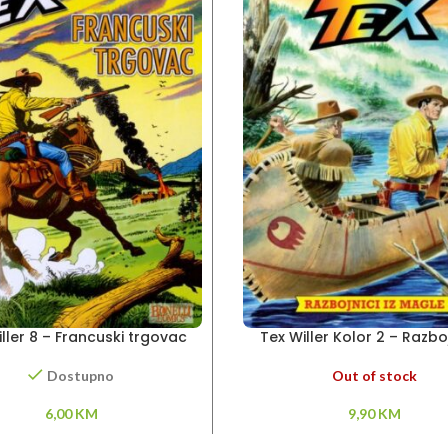
ller 8 – Francuski trgovac
Tex Willer Kolor 2 – Razboj
magle
Out of stock
Dostupno
9,90
KM
6,00
KM