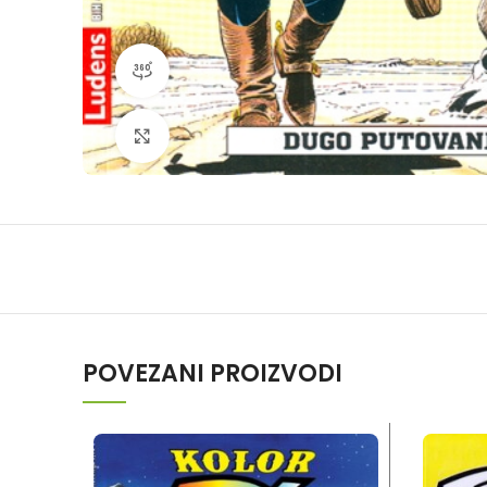
360 product view
Klikni da povečaš
POVEZANI PROIZVODI