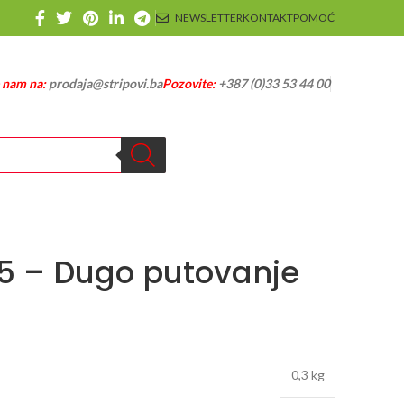
NEWSLETTER
KONTAKT
POMOĆ
e nam na:
prodaja@stripovi.ba
Pozovite:
+387 (0)33 53 44 00
105 – Dugo putovanje
0,3 kg