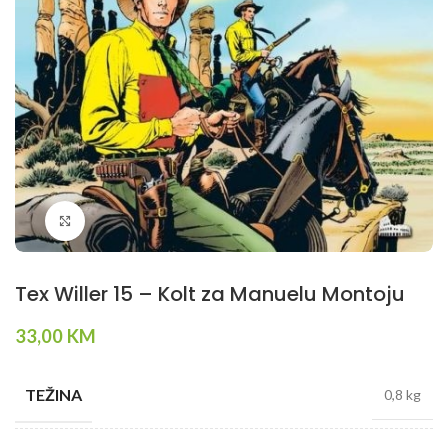
Klikni da povečaš
Tex Willer 15 – Kolt za Manuelu Montoju
33,00
KM
TEŽINA
0,8 kg