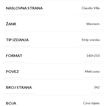
NASLOVNA STRANA
Claudio Villa
ŽANR
Western
TIP IZDANJA
Strip sveska
FORMAT
160×210
POVEZ
Meki uvez
BROJ STRANA
342
BOJA
Crno-bijelo