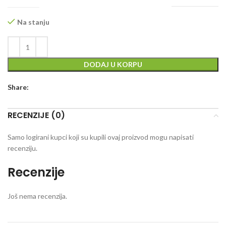
Na stanju
DODAJ U KORPU
Share:
RECENZIJE (0)
Samo logirani kupci koji su kupili ovaj proizvod mogu napisati
recenziju.
Recenzije
Još nema recenzija.