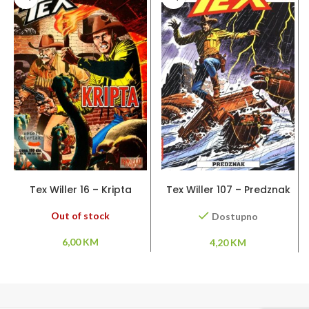
PROČITAJ VIŠE
DODAJ U KORPU
Tex Willer 16 – Kripta
Tex Willer 107 – Predznak
Out of stock
Dostupno
6,00
KM
4,20
KM