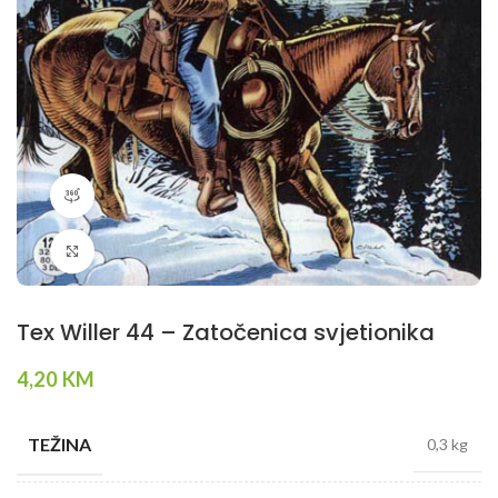
360 product view
Klikni da povečaš
Tex Willer 44 – Zatočenica svjetionika
4,20
KM
TEŽINA
0,3 kg