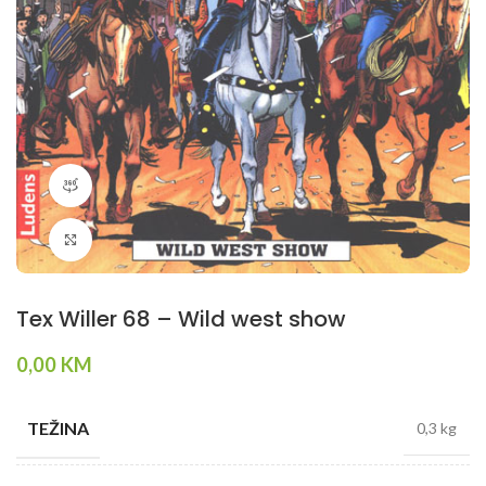
360 product view
Klikni da povečaš
Tex Willer 68 – Wild west show
0,00
KM
TEŽINA
0,3 kg