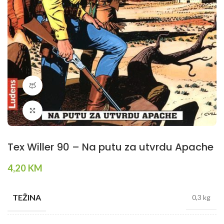
360 product view
Klikni da povečaš
Tex Willer 90 – Na putu za utvrdu Apache
4,20
KM
TEŽINA
0,3 kg