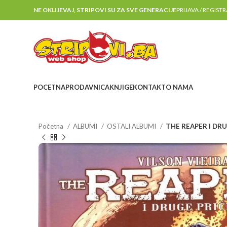
NE OKLIJEVAJ, STRIPOVI SU ZA SVE GENERACIJE
PRIJAVA / REGIST
POCETNA
PRODAVNICA
KNJIGE
KONTAKT
O NAMA
Početna
ALBUMI
OSTALI ALBUMI
THE REAPER I DRU