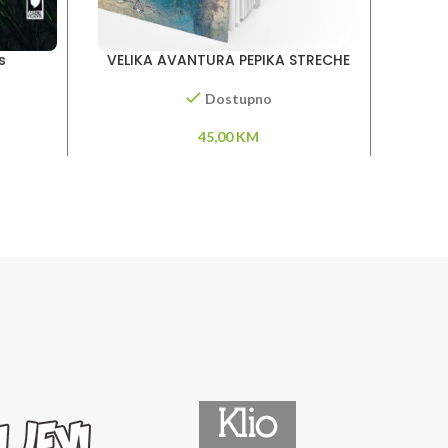
s
VELIKA AVANTURA PEPIKA STRECHE
M
Dostupno
45,00
KM