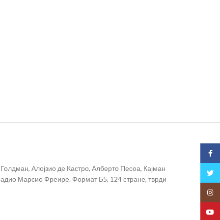
Face
Голдман, Алојзио де Кастро, Алберто Песоа, Кајман
Twitt
урадио Марсио Фреире. Формат Б5, 124 стране, тврди
Insta
YouT