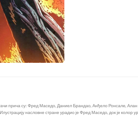
тачи прича су: Фред Маседо, Даниел Брандао, Анђело Ронсале, Алан 
 Илустрацију насловне стране урадио је Фред Маседо, док је колор 