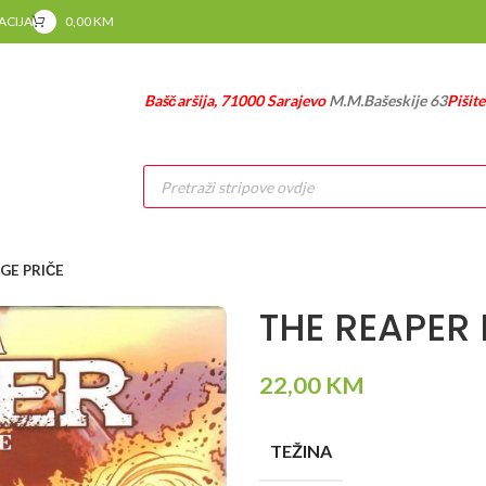
RACIJA
0,00
KM
Baščaršija, 71000 Sarajevo
M.M.Bašeskije 63
Pišit
Products
search
GE PRIČE
THE REAPER 
22,00
KM
TEŽINA