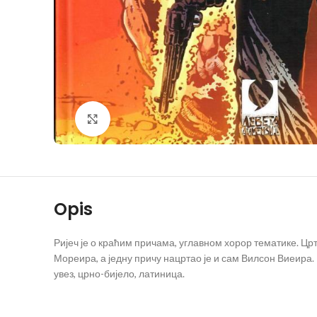
Klikni da povečaš
Opis
Ријеч је о краћим причама, углавном хорор тематике. Цр
Мореира, а једну причу нацртао је и сам Вилсон Виеира.
увез, црно-бијело, латиница.