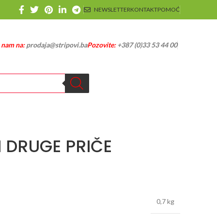
NEWSLETTER
KONTAKT
POMOĆ
e nam na:
prodaja@stripovi.ba
Pozovite:
+387 (0)33 53 44 00
I DRUGE PRIČE
0,7 kg