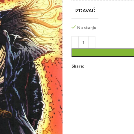
IZDAVAČ
Na stanju
Share: