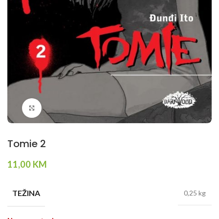
Klikni da povečaš
Tomie 2
11,00
KM
TEŽINA
0,25 kg