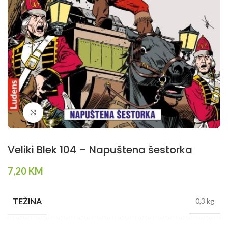
Klikni da povečaš
Veliki Blek 104 – Napuštena šestorka
7,20
KM
TEŽINA
0,3 kg