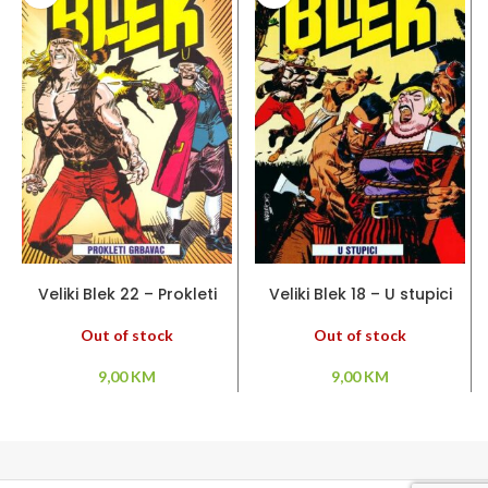
PROČITAJ VIŠE
PROČITAJ VIŠE
Veliki Blek 22 – Prokleti
Veliki Blek 18 – U stupici
grbavac
Out of stock
Out of stock
9,00
KM
9,00
KM