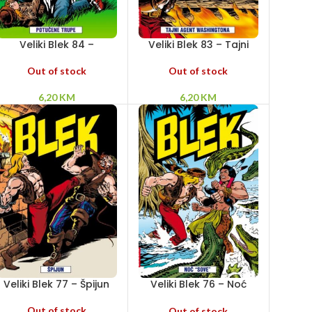
Veliki Blek 84 –
Veliki Blek 83 – Tajni
Potučene trupe
agent Washingtona
Out of stock
Out of stock
6,20
KM
6,20
KM
Veliki Blek 77 – Špijun
Veliki Blek 76 – Noć
“sove”
Out of stock
Out of stock