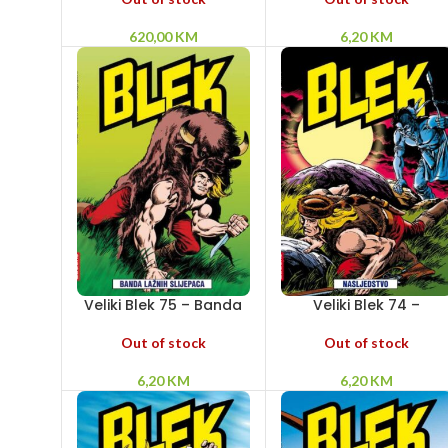
620,00
KM
6,20
KM
Veliki Blek 75 – Banda
Veliki Blek 74 –
lažnih slijepaca
Nasljedstvo
Out of stock
Out of stock
6,20
KM
6,20
KM