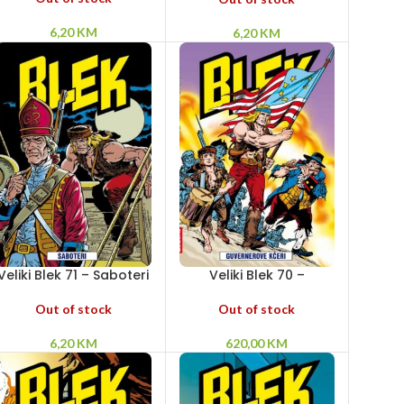
6,20
KM
6,20
KM
Veliki Blek 71 – Saboteri
Veliki Blek 70 –
Guvernerove kćeri
Out of stock
Out of stock
6,20
KM
620,00
KM