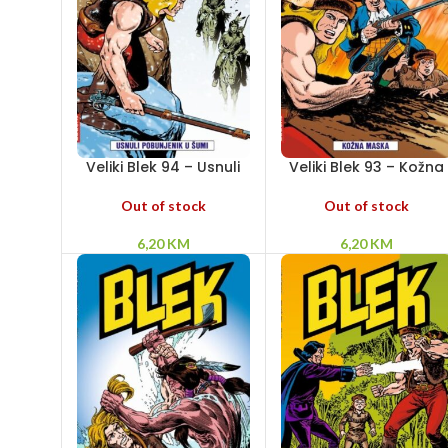
Veliki Blek 94 – Usnuli
Veliki Blek 93 – Kožna
pobunjenik u šumi
maska
Out of stock
Out of stock
6,20
KM
6,20
KM