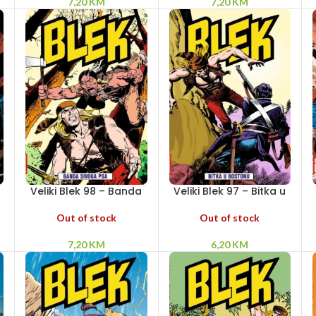
7,20
KM
7,20
KM
Veliki Blek 98 – Banda
Veliki Blek 97 – Bitka u
Sivoga Psa
Bostonu
Out of stock
Out of stock
7,20
KM
6,20
KM