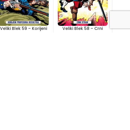
Veliki Blek 59 – Korijeni
Veliki Blek 58 – Crni
profesora Occultisa
strah
Out of stock
Out of stock
6,20
KM
6,20
KM
Veliki Blek 53 – Blek je
Veliki Blek 52 –