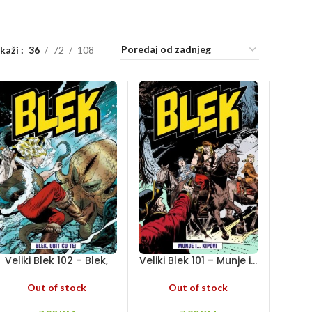
ikaži
36
72
108
Veliki Blek 102 – Blek,
Veliki Blek 101 – Munje i…
ubit ću te!
kipovi
Out of stock
Out of stock