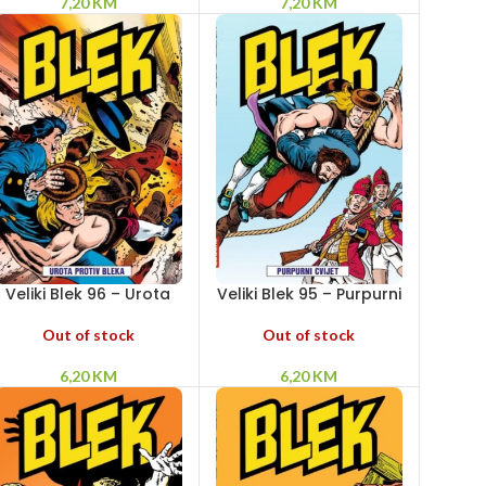
7,20
KM
7,20
KM
Veliki Blek 96 – Urota
Veliki Blek 95 – Purpurni
protiv Bleka
cvijet
Out of stock
Out of stock
6,20
KM
6,20
KM