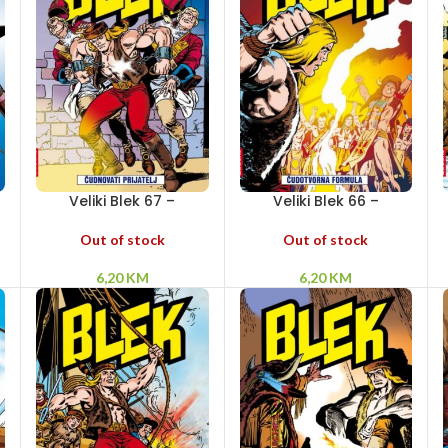
Veliki Blek 67 –
Veliki Blek 66 –
Čudnovati prijatelj
Čudotvorna formula
Out of stock
Out of stock
6,20
KM
6,20
KM