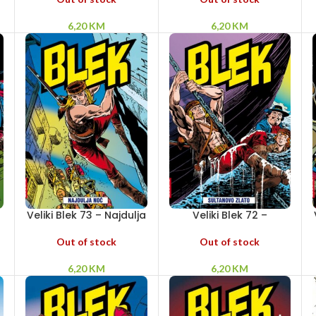
6,20
KM
6,20
KM
Veliki Blek 73 – Najdulja
Veliki Blek 72 –
noć
Sultanovo zlato
Out of stock
Out of stock
6,20
KM
6,20
KM