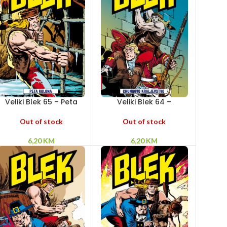
Veliki Blek 65 – Peta
Veliki Blek 64 –
kolona
Chungovo kraljevstvo
Out of stock
Out of stock
6,20
KM
6,20
KM