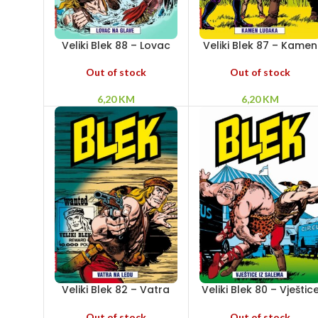
Veliki Blek 88 – Lovac
Veliki Blek 87 – Kamen
na glave
luđaka
Out of stock
Out of stock
6,20
KM
6,20
KM
Veliki Blek 82 – Vatra
Veliki Blek 80 – Vještic
na ledu
iz Salema
Out of stock
Out of stock