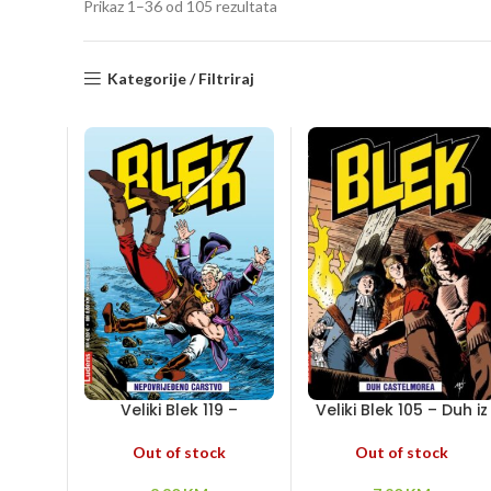
Sorted
Prikaz 1–36 od 105 rezultata
by
latest
Kategorije / Filtriraj
Veliki Blek 119 –
Veliki Blek 105 – Duh iz
Nepovrijeđeno carstvo
Castelmorea
Out of stock
Out of stock