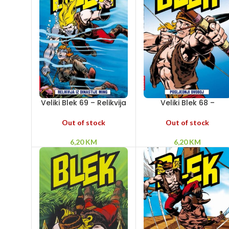
Veliki Blek 69 – Relikvija
Veliki Blek 68 –
iz dinastije Ming
Posljednji dvoboj
Out of stock
Out of stock
6,20
KM
6,20
KM