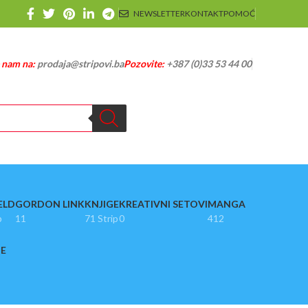
NEWSLETTER
KONTAKT
POMOĆ
e nam na:
prodaja@stripovi.ba
Pozovite:
+387 (0)33 53 44 00
ELD
GORDON LINK
KNJIGE
KREATIVNI SETOVI
MANGA
p
11
71 Strip
0
412
JE