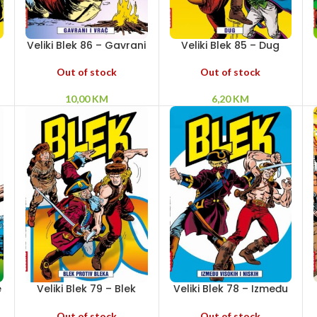
Veliki Blek 86 – Gavrani
Veliki Blek 85 – Dug
i vrač
Out of stock
Out of stock
6,20
KM
10,00
KM
e
Veliki Blek 79 – Blek
Veliki Blek 78 – Između
protiv Bleka
visokih i niskih
Out of stock
Out of stock