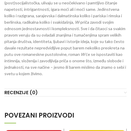
(post)socijalistočka, ulivaju se u neočekivano i pamtljivo čitanje
napetosti, intrigantnosti, igara moći ali i moći same. Jedinstvena
koliko i razigrana, sarajevska i dalmatinska koliko i pariska i rimska i
berlinska, radikalna koliko i svakidašnja,
W
-priča zavodi svojim
odnosom jednostavnosti i kompleksnosti. Sve i da čitaoci sa svakim
pravom veruju da su ovladali znanjima i tumačenjima spram velikih
pitanja društva, identiteta, ljubavi i istorije ideja, koje su tako često
davale rezultate nepredvidljive poput barem nekoliko preokreta na
putu ove romaneskne pustolovine, roman
W
će se ispostaviti kao
intimnija, složenija i zavodljivija priča o onome što, između slobode i
jednakosti, na sve načine – jesmo ili barem mislimo da znamo o sebi i
svetu u kojem živimo.
RECENZIJE (0)
POVEZANI PROIZVODI