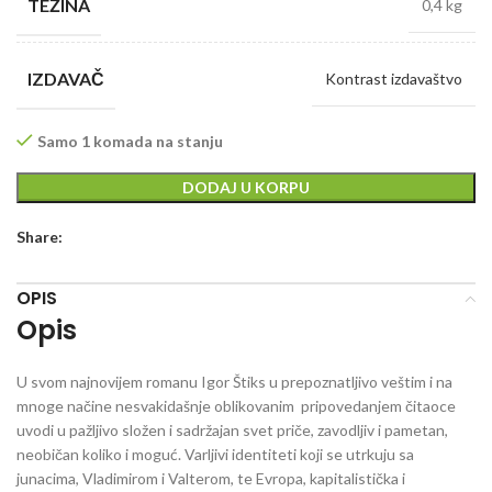
TEŽINA
0,4 kg
IZDAVAČ
Kontrast izdavaštvo
Samo 1 komada na stanju
DODAJ U KORPU
Share:
OPIS
Opis
U svom najnovijem romanu Igor Štiks u prepoznatljivo veštim i na
mnoge načine nesvakidašnje oblikovanim pripovedanjem čitaoce
uvodi u pažljivo složen i sadržajan svet priče, zavodljiv i pametan,
neobičan koliko i moguć. Varljivi identiteti koji se utrkuju sa
junacima, Vladimirom i Valterom, te Evropa, kapitalistička i