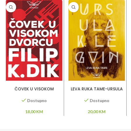
DODAJ U KORPU
DODAJ U KORPU
ČOVEK U VISOKOM
LEVA RUKA TAME-URSULA
DVORCU-FILIP K. DIK
LE GVIN
Dostupno
Dostupno
18,00
KM
20,00
KM