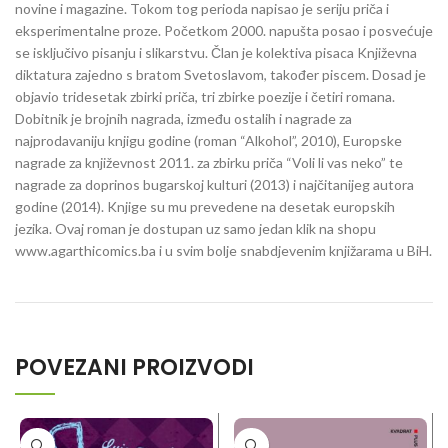
novine i magazine. Tokom tog perioda napisao je seriju priča i
eksperimentalne proze. Početkom 2000. napušta posao i posvećuje
se isključivo pisanju i slikarstvu. Član je kolektiva pisaca Književna
diktatura zajedno s bratom Svetoslavom, također piscem. Dosad je
objavio tridesetak zbirki priča, tri zbirke poezije i četiri romana.
Dobitnik je brojnih nagrada, između ostalih i nagrade za
najprodavaniju knjigu godine (roman “Alkohol”, 2010), Europske
nagrade za književnost 2011. za zbirku priča “Voli li vas neko” te
nagrade za doprinos bugarskoj kulturi (2013) i najčitanijeg autora
godine (2014). Knjige su mu prevedene na desetak europskih
jezika. Ovaj roman je dostupan uz samo jedan klik na shopu
www.agarthicomics.ba i u svim bolje snabdjevenim knjižarama u BiH.
POVEZANI PROIZVODI