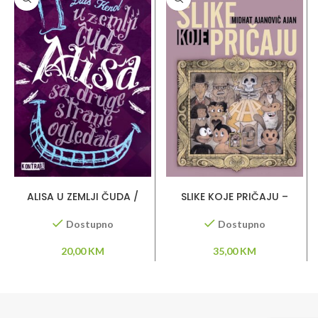
DODAJ U KORPU
DODAJ U KORPU
ALISA U ZEMLJI ČUDA /
SLIKE KOJE PRIČAJU –
ALISA SA ONE STRANE
Midhat Ajanović Ajan
OGLEDALA-LUIS KEROL
Dostupno
Dostupno
20,00
KM
35,00
KM