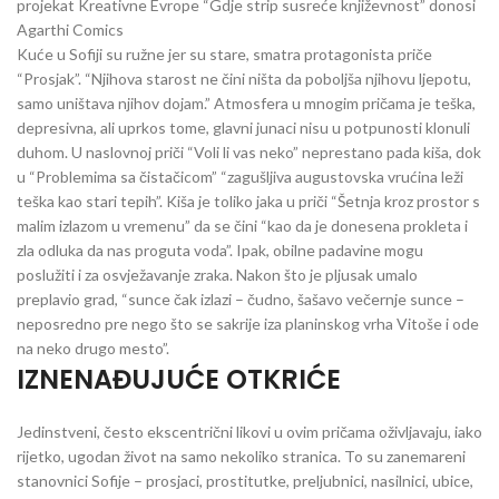
projekat Kreativne Evrope “Gdje strip susreće književnost” donosi
Agarthi Comics
Kuće u Sofiji su ružne jer su stare, smatra protagonista priče
“Prosjak”. “Njihova starost ne čini ništa da poboljša njihovu ljepotu,
samo uništava njihov dojam.” Atmosfera u mnogim pričama je teška,
depresivna, ali uprkos tome, glavni junaci nisu u potpunosti klonuli
duhom. U naslovnoj priči “Voli li vas neko” neprestano pada kiša, dok
u “Problemima sa čistačicom” “zagušljiva augustovska vrućina leži
teška kao stari tepih”. Kiša je toliko jaka u priči “Šetnja kroz prostor s
malim izlazom u vremenu” da se čini “kao da je donesena prokleta i
zla odluka da nas proguta voda”. Ipak, obilne padavine mogu
poslužiti i za osvježavanje zraka. Nakon što je pljusak umalo
preplavio grad, “sunce čak izlazi – čudno, šašavo večernje sunce –
neposredno pre nego što se sakrije iza planinskog vrha Vitoše i ode
na neko drugo mesto”.
IZNENAĐUJUĆE OTKRIĆE
Jedinstveni, često ekscentrični likovi u ovim pričama oživljavaju, iako
rijetko, ugodan život na samo nekoliko stranica. To su zanemareni
stanovnici Sofije – prosjaci, prostitutke, preljubnici, nasilnici, ubice,