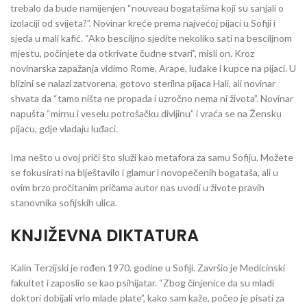
trebalo da bude namijenjen “nouveau bogatašima koji su sanjali o
izolaciji od svijeta?”. Novinar kreće prema najvećoj pijaci u Sofiji i
sjeda u mali kafić. “Ako besciljno sjedite nekoliko sati na besciljnom
mjestu, počinjete da otkrivate čudne stvari”, misli on. Kroz
novinarska zapažanja vidimo Rome, Arape, luđake i kupce na pijaci. U
blizini se nalazi zatvorena, gotovo sterilna pijaca Hali, ali novinar
shvata da “tamo ništa ne propada i uzročno nema ni života”. Novinar
napušta “mirnu i veselu potrošačku divljinu” i vraća se na Žensku
pijacu, gdje vladaju luđaci.
Ima nešto u ovoj priči što služi kao metafora za samu Sofiju. Možete
se fokusirati na blještavilo i glamur i novopečenih bogataša, ali u
ovim brzo pročitanim pričama autor nas uvodi u živote pravih
stanovnika sofijskih ulica.
KNJIŽEVNA DIKTATURA
Kalin Terzijski je rođen 1970. godine u Sofiji. Završio je Medicinski
fakultet i zaposlio se kao psihijatar. “Zbog činjenice da su mladi
doktori dobijali vrlo mlade plate”, kako sam kaže, počeo je pisati za