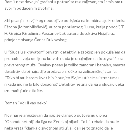
Romi i nezadovoljni građani u potrazi za razumijevanjem i smislom u
svojim potlačenim životima.
Stil pisanja Terzijskog neodoljivo podsjeća na kombinaciju Frederika
Eštona (Mitar Milošević), autora popularnog “Luna, kralja ponoći”, T.
H. Grejča (Gradimira Pašćanovića), autora detektiva Hejzija uz
primjese pisanja Čarlsa Bukovskog.
U “Slučaju s kravatom” privatni detektiv je zaokupljen pokušajem da
pronađe svoju omiljenu kravatu kada je unajmljen da fotografiše za
prevarenog muža. Ovakav posao je toliko zamoran i banalan, smatra
detektiv, da bi najradije prodavao srećke na željezničkoj stanici.
“Tako bi mu barem život bio ispunjen življim utiscima i strastima i
nikada mu ne bi bilo dosadno.” Detektiv ne zna da ga u slučaju čeka
iznenađujuće otkriće.
Roman “Voli li vas neko”
Novinar je angažovan da napiše članak o putovanju u priči
“Osamdeset hiljada liga na Ženskoj pijaci”. To bi trebalo da bude
neka vrsta “članka o životnom stilu”, ali da li je to značilo da je