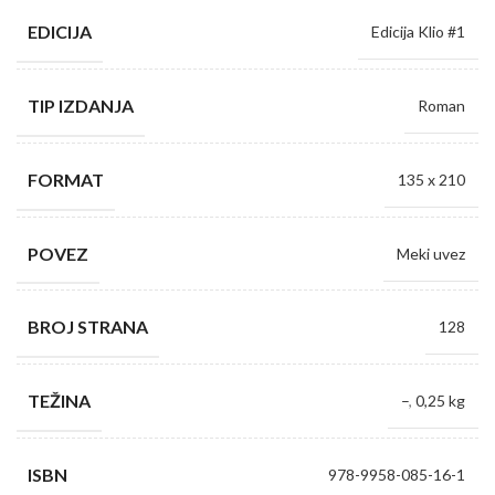
EDICIJA
Edicija Klio #1
TIP IZDANJA
Roman
FORMAT
135 x 210
POVEZ
Meki uvez
BROJ STRANA
128
TEŽINA
–
,
0,25 kg
ISBN
978-9958-085-16-1