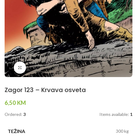
Klikni da povečaš
Zagor 123 – Krvava osveta
6,50
KM
Ordered:
3
Items available:
1
TEŽINA
300 kg