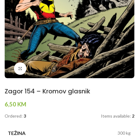
Klikni da povečaš
Zagor 154 – Kromov glasnik
6,50
KM
Ordered:
3
Items available:
2
TEŽINA
300 kg