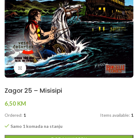
Klikni da povečaš
Zagor 25 – Misisipi
6,50
KM
Ordered:
1
Items available:
1
Samo 1 komada na stanju