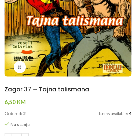
Klikni da povečaš
Zagor 37 – Tajna talismana
6,50
KM
Ordered:
2
Items available:
4
Na stanju