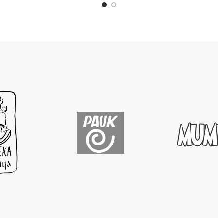
was:
is:
6,00 KM.
5,40 KM.