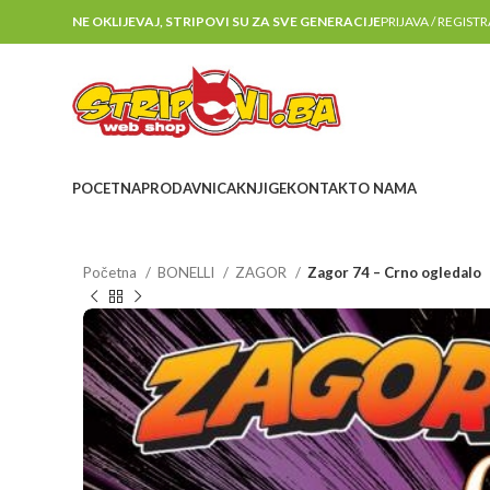
NE OKLIJEVAJ, STRIPOVI SU ZA SVE GENERACIJE
PRIJAVA / REGIST
POCETNA
PRODAVNICA
KNJIGE
KONTAKT
O NAMA
Početna
BONELLI
ZAGOR
Zagor 74 – Crno ogledalo