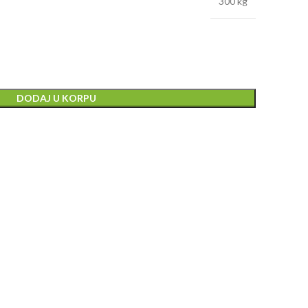
300 kg
DODAJ U KORPU