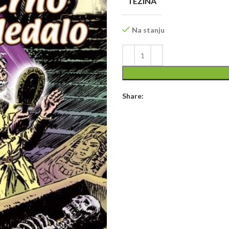
TEŽINA
Na stanju
Share: