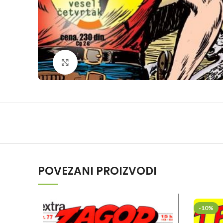
Klikni da povečaš
POVEZANI PROIZVODI
-10%