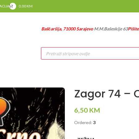
RACIJA
0,00
KM
Baščaršija, 71000 Sarajevo
M.M.Bašeskije 63
Pišit
Products
search
Zagor 74 – 
6,50
KM
Ordered:
3