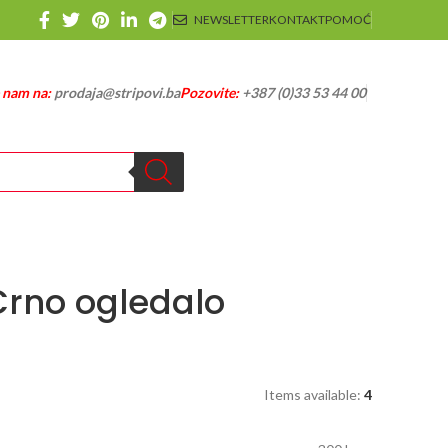
NEWSLETTER
KONTAKT
POMOĆ
e nam na:
prodaja@stripovi.ba
Pozovite:
+387 (0)33 53 44 00
Crno ogledalo
Items available:
4