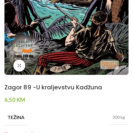
Klikni da povečaš
Zagor 89 -U kraljevstvu Kadžuna
6,50
KM
TEŽINA
300 kg