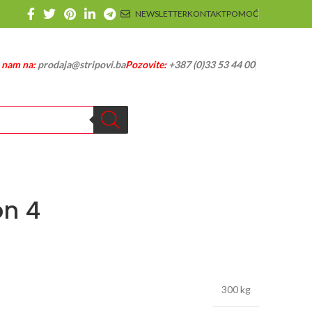
NEWSLETTER
KONTAKT
POMOĆ
e nam na:
prodaja@stripovi.ba
Pozovite:
+387 (0)33 53 44 00
on 4
300 kg