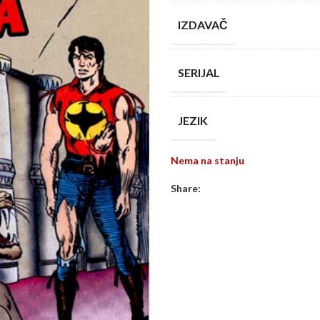
IZDAVAČ
SERIJAL
JEZIK
Nema na stanju
Share: