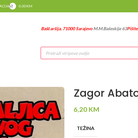
RACIJA
0,00
KM
Baščaršija, 71000 Sarajevo
M.M.Bašeskije 63
Pišit
Products
search
Zagor Abat
6,20
KM
TEŽINA