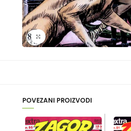
Klikni da povečaš
POVEZANI PROIZVODI