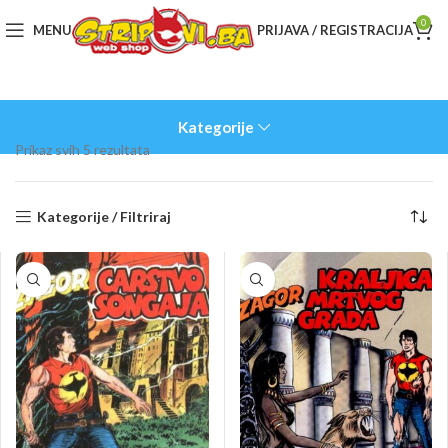
0
MENU
PRIJAVA / REGISTRACIJA
Kategorije
Sorted
Prikaz svih 5 rezultata
by
latest
Kategorije / Filtriraj