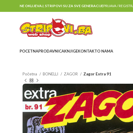
NE OKLIJEVAJ, STRIPOVI SU ZA SVE GENERACIJE
PRIJAVA / REGIST
POCETNA
PRODAVNICA
KNJIGE
KONTAKT
O NAMA
Početna
BONELLI
ZAGOR
Zagor Extra 91