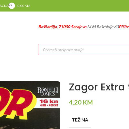
RACIJA
0,00
KM
Baščaršija, 71000 Sarajevo
M.M.Bašeskije 63
Pišit
Products
search
Zagor Extra 
4,20
KM
TEŽINA