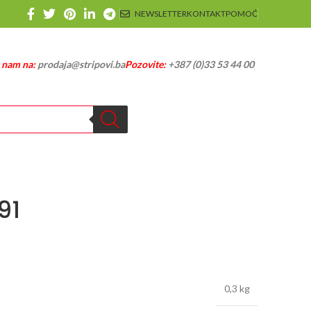
NEWSLETTER
KONTAKT
POMOĆ
e nam na:
prodaja@stripovi.ba
Pozovite:
+387 (0)33 53 44 00
91
0,3 kg