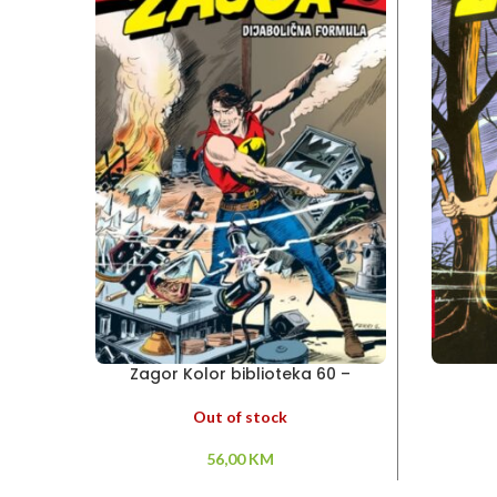
Zagor Kolor biblioteka 60 –
Dijabolična formula
Out of stock
56,00
KM