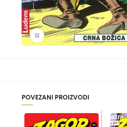
Klikni da povečaš
POVEZANI PROIZVODI