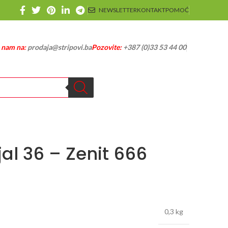
NEWSLETTER
KONTAKT
POMOĆ
e nam na:
prodaja@stripovi.ba
Pozovite:
+387 (0)33 53 44 00
al 36 – Zenit 666
0,3 kg