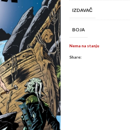
IZDAVAČ
BOJA
Nema na stanju
Share: