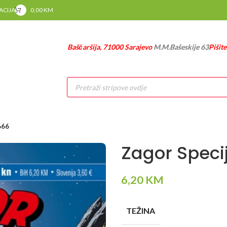
RACIJA
0,00
KM
Baščaršija, 71000 Sarajevo
M.M.Bašeskije 63
Pišit
Products
search
666
Zagor Specij
6,20
KM
TEŽINA