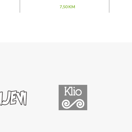
rent
7,50
KM
ce
0 KM.