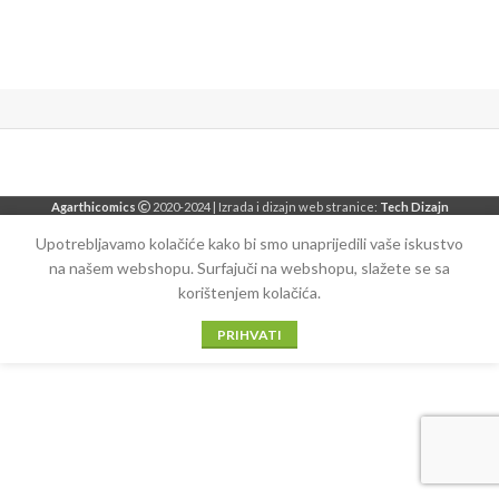
Agarthicomics
2020-2024 | Izrada i dizajn web stranice:
Tech Dizajn
Upotrebljavamo kolačiće kako bi smo unaprijedili vaše iskustvo
na našem webshopu. Surfajuči na webshopu, slažete se sa
korištenjem kolačića.
PRIHVATI