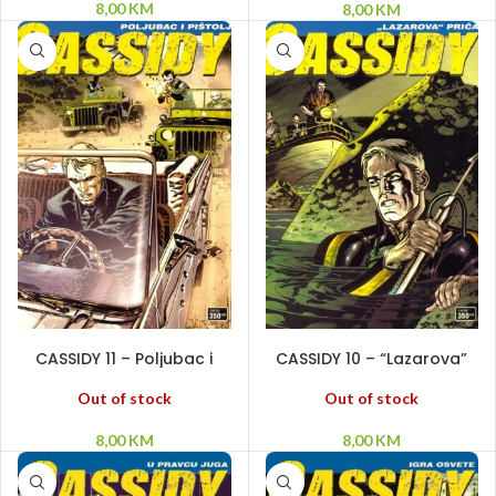
8,00
KM
8,00
KM
PROČITAJ VIŠE
PROČITAJ VIŠE
CASSIDY 11 – Poljubac i
CASSIDY 10 – “Lazarova”
pištolj
priča
Out of stock
Out of stock
8,00
KM
8,00
KM