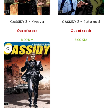
PROČITAJ VIŠE
PROČITAJ VIŠE
CASSIDY 3 – Krvava
CASSIDY 2 – Ruke nad
maska
gradom
Out of stock
Out of stock
8,00
KM
8,00
KM