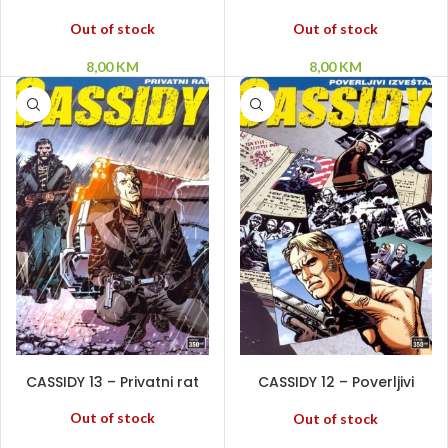
Out of stock
Out of stock
8,00
KM
8,00
KM
PROČITAJ VIŠE
PROČITAJ VIŠE
CASSIDY 13 – Privatni rat
CASSIDY 12 – Poverljivi
izveštaj
Out of stock
Out of stock