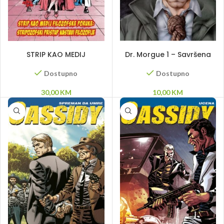
DODAJ U KORPU
DODAJ U KORPU
STRIP KAO MEDIJ
Dr. Morgue 1 – Savršena
FILOZOFSKE PORUKE –
smrt
Stripozofski Pristup
Dostupno
Dostupno
Nastavi Filozofije
30,00
KM
10,00
KM