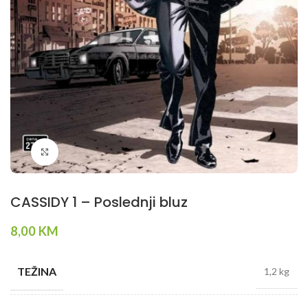
Klikni da povečaš
CASSIDY 1 – Poslednji bluz
8,00
KM
TEŽINA
1,2 kg