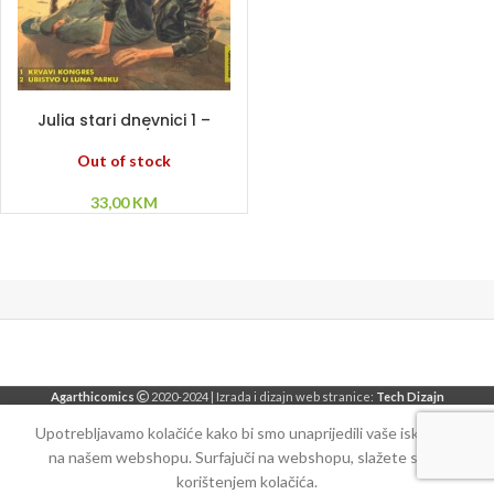
PROČITAJ VIŠE
Julia stari dnevnici 1 –
Krvavi kongres / Ubistvo u
luna parku
Out of stock
33,00
KM
Agarthicomics
2020-2024 | Izrada i dizajn web stranice:
Tech Dizajn
Upotrebljavamo kolačiće kako bi smo unaprijedili vaše iskustvo
na našem webshopu. Surfajuči na webshopu, slažete se sa
korištenjem kolačića.