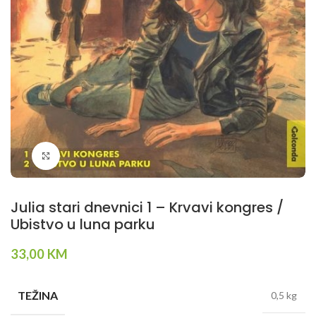
Klikni da povečaš
Julia stari dnevnici 1 – Krvavi kongres /
Ubistvo u luna parku
33,00
KM
TEŽINA
0,5 kg