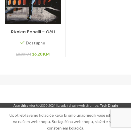
DODAJ U KORPU
Riznica Bonelli – Oči i
Tama
Dostupno
Original
Current
16,20
KM
18,00
KM
price
price
was:
is:
18,00 KM.
16,20 KM.
Agarthicomics
2020-2024 | Izrada i dizajn web stranice:
Tech Dizajn
Upotrebljavamo kolačiće kako bi smo unaprijedili vaše iskustvo
na našem webshopu. Surfajuči na webshopu, slažete se sa
korištenjem kolačića.