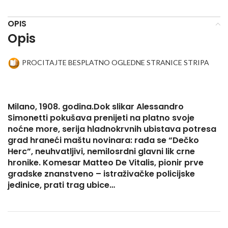
OPIS
Opis
PROCITAJTE BESPLATNO OGLEDNE STRANICE STRIPA
Milano, 1908. godina.Dok slikar Alessandro
Simonetti pokušava prenijeti na platno svoje
noćne more, serija hladnokrvnih ubistava potresa
grad hraneći maštu novinara: rađa se “Dečko
Herc”, neuhvatljivi, nemilosrdni glavni lik crne
hronike. Komesar Matteo De Vitalis, pionir prve
gradske znanstveno – istraživačke policijske
jedinice, prati trag ubice…