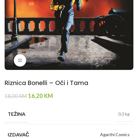
Klikni da povečaš
Riznica Bonelli – Oči i Tama
Original
Current
16,20
KM
18,00
KM
price
price
was:
is:
TEŽINA
0,3 kg
18,00 KM.
16,20 KM.
IZDAVAČ
Agarthi Comics