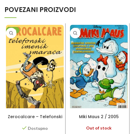
POVEZANI PROIZVODI
-20%
DODAJ U KORPU
PROČITAJ VIŠE
Zerocalcare – Telefonski
Miki Maus 2 / 2005
imenik smarača
Out of stock
Dostupno