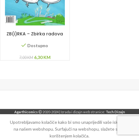
DODAJ U KORPU
ZB(i)RKA – Zbirka radova
bosanskohercegovačkih
strip autora
Dostupno
Original
Current
6,30
KM
7,00
KM
price
price
was:
is:
7,00 KM.
6,30 KM.
Agarthicomics
2020-2024 | Izrada i dizajn web stranice:
Tech Dizajn
Upotrebljavamo kolačiće kako bi smo unaprijedili vaše iskustvo
na našem webshopu. Surfajuči na webshopu, slažete se sa
korištenjem kolačića.