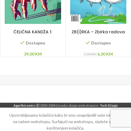
DODAJ U KORPU
DODAJ U KORPU
ČELIČNA KANDŽA 1:
ZB(i)RKA – Zbirka radova
Nevidljivi čovjek
bosanskohercegovačkih
strip autora
Dostupno
Dostupno
Original
Current
39,00
KM
6,30
KM
7,00
KM
price
price
was:
is:
7,00 KM.
6,30 KM.
Agarthicomics
2020-2024 | Izrada i dizajn web stranice:
Tech Dizajn
Upotrebljavamo kolačiće kako bi smo unaprijedili vaše iskustvo
na našem webshopu. Surfajuči na webshopu, slažete se sa
korištenjem kolačića.