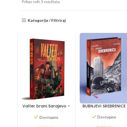
Sorted
Prikaz svih 3 rezultata
by
latest
Kategorije / Filtriraj
Valter brani Sarajevo –
BUBNJEVI SREBRENICE
II izdanje
Dostupno
Dostupno