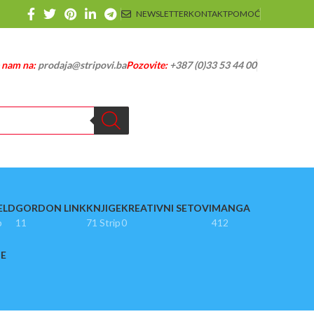
NEWSLETTER
KONTAKT
POMOĆ
e nam na:
prodaja@stripovi.ba
Pozovite:
+387 (0)33 53 44 00
ELD
GORDON LINK
KNJIGE
KREATIVNI SETOVI
MANGA
p
11
71 Strip
0
412
JE