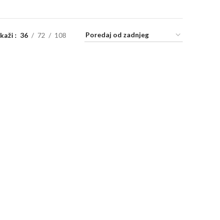
ikaži
36
72
108