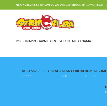
NE OKLIJEVAJ, STRIPOVI SU ZA SVE GENERACIJE
PRIJAVA / REGIST
POCETNA
PRODAVNICA
KNJIGE
KONTAKT
O NAMA
ACCESSORIES – OSTALO
ALAN FORD
ALBUMI
ALBUMI I
1 Strip
868
386
7
N
0