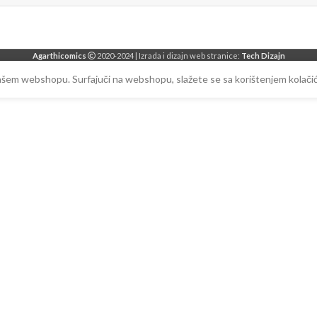
Agarthicomics
2020-2024 | Izrada i dizajn web stranice:
Tech Dizajn
našem webshopu. Surfajuči na webshopu, slažete se sa korištenjem kolačić