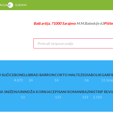
RACIJA
0,00
KM
Baščaršija, 71000 Sarajevo
M.M.Bašeskije 63
Pišit
Products
search
 SLIĆICE
BONELLI
BRAD BARRON
CORTO MALTEZE
DIABOLIK
GARFI
4.072
24
14
56
51 Stri
A SNIŽENJU
NINDŽA KORNJACE
PISANI ROMANI
RAZNI
STRIP REVI
12
123
123
2.103