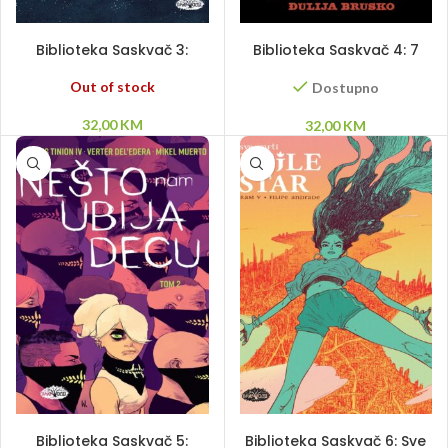
PROČITAJ VIŠE
DODAJ U KORPU
Biblioteka Saskvač 3:
Biblioteka Saskvač 4: 7
Svestan
smrtnih grehova
Out of stock
Dostupno
32,00
KM
32,00
KM
DODAJ U KORPU
PROČITAJ VIŠE
Biblioteka Saskvač 5:
Biblioteka Saskvač 6: Sve