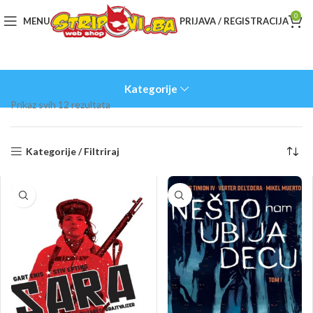
0
MENU
PRIJAVA / REGISTRACIJA
Kategorije
Sorted
Prikaz svih 12 rezultata
by
latest
Kategorije / Filtriraj