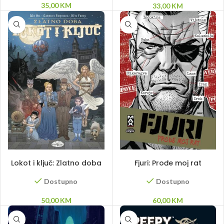
35,00
KM
33,00
KM
DODAJ U KORPU
DODAJ U KORPU
Lokot i ključ: Zlatno doba
Fjuri: Prođe moj rat
Dostupno
Dostupno
50,00
KM
60,00
KM