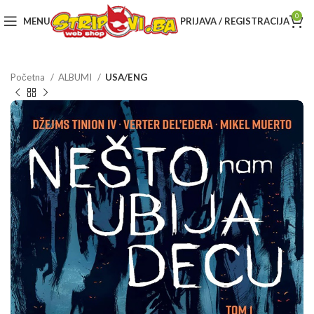
0
MENU
PRIJAVA / REGISTRACIJA
Početna
ALBUMI
USA/ENG