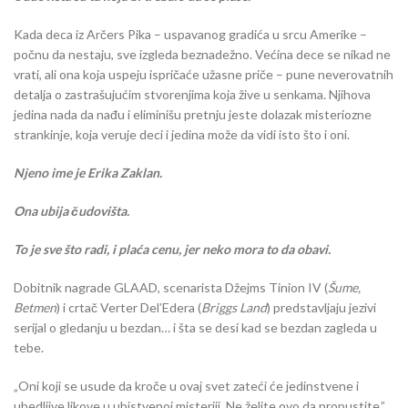
Kada deca iz Arčers Pika – uspavanog gradića u srcu Amerike –
počnu da nestaju, sve izgleda beznadežno. Većina dece se nikad ne
vrati, ali ona koja uspeju ispričaće užasne priče – pune neverovatnih
detalja o zastrašujućim stvorenjima koja žive u senkama. Njihova
jedina nada da nađu i eliminišu pretnju jeste dolazak misteriozne
strankinje, koja veruje deci i jedina može da vidi isto što i oni.
Njeno ime je Erika Zaklan.
Ona ubija čudovišta.
To je sve što radi, i plaća cenu, jer neko mora to da obavi.
Dobitnik nagrade GLAAD, scenarista Džejms Tinion IV (
Šume,
Betmen
) i crtač Verter Del’Edera (
Briggs Land
) predstavljaju jezivi
serijal o gledanju u bezdan… i šta se desi kad se bezdan zagleda u
tebe.
„Oni koji se usude da kroče u ovaj svet zateći će jedinstvene i
ubedljive likove u ubistvenoj misteriji. Ne želite ovo da propustite.”