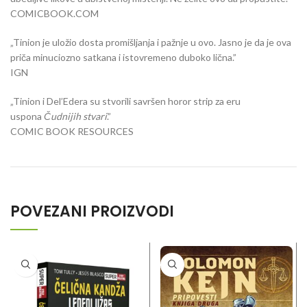
COMICBOOK.COM
„Tinion je uložio dosta promišljanja i pažnje u ovo. Jasno je da je ova
priča minuciozno satkana i istovremeno duboko lična.”
IGN
„Tinion i Del’Edera su stvorili savršen horor strip za eru
uspona
Čudnijih stvari
.”
COMIC BOOK RESOURCES
POVEZANI PROIZVODI