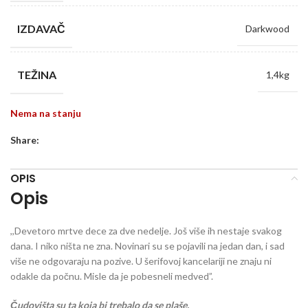
IZDAVAČ
Darkwood
TEŽINA
1,4kg
Nema na stanju
Share:
OPIS
Opis
,,Devetoro mrtve dece za dve nedelje. Još više ih nestaje svakog
dana. I niko ništa ne zna. Novinari su se pojavili na jedan dan, i sad
više ne odgovaraju na pozive. U šerifovoj kancelariji ne znaju ni
odakle da počnu. Misle da je pobesneli medved”.
Čudovišta su ta koja bi trebalo da se plaše.