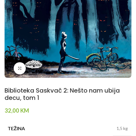
Klikni da povečaš
Biblioteka Saskvač 2: Nešto nam ubija
decu, tom 1
32,00
KM
TEŽINA
1,5 kg