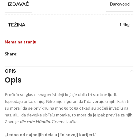
IZDAVAČ
Darkwood
TEŽINA
1,4kg
Nema na stanju
Share:
OPIS
Opis
Proširio se glas o snajperistkinji koja je ubila tri stotine ljudi.
Ispredaju priče o njoj. Niko nije siguran da l’ da veruje u njih. Fašisti
su morali da se priviknu na mnogo toga otkad su počeli invaziju na
nas, ali… da devojke ubijaju momke, to mora da je ipak previše za njih.
Zovu je
die rote Hündin.
Crvena kučka.
,,Jedno od najboljih dela u [Enisovoj] karijeri.“