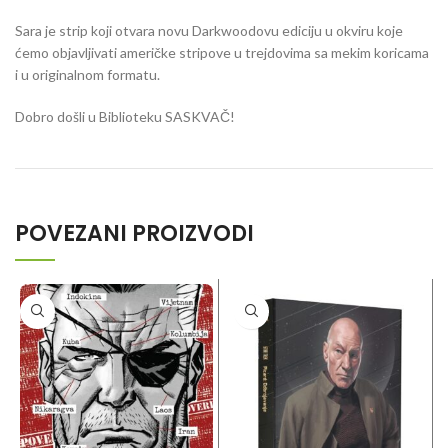
Sara je strip koji otvara novu Darkwoodovu ediciju u okviru koje
ćemo objavljivati američke stripove u trejdovima sa mekim koricama
i u originalnom formatu.
Dobro došli u Biblioteku SASKVAČ!
POVEZANI PROIZVODI