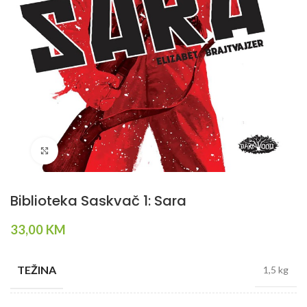
Klikni da povečaš
Biblioteka Saskvač 1: Sara
33,00
KM
TEŽINA
1,5 kg