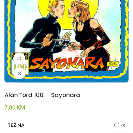
360 product view
Klikni da povečaš
Alan Ford 100 – Sayonara
7,00
KM
TEŽINA
0,3 kg