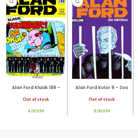
PROČITAJ VIŠE
PROČITAJ VIŠE
Alan Ford Klasik 189 –
Alan Ford Kolor 9 – Zoo
Trombovci na okup
simfonija
Out of stock
Out of stock
4,00
KM
8,00
KM