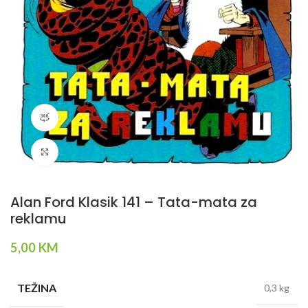
360 product view
Klikni da povečaš
Alan Ford Klasik 141 – Tata-mata za
reklamu
5,00
KM
TEŽINA
0,3 kg