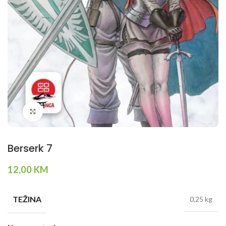
Klikni da povečaš
Berserk 7
12,00
KM
TEŽINA
0,25 kg