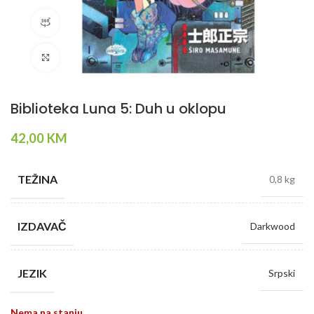
360 product view
Klikni da povečaš
Biblioteka Luna 5: Duh u oklopu
42,00
KM
TEŽINA
0,8 kg
IZDAVAČ
Darkwood
JEZIK
Srpski
Nema na stanju