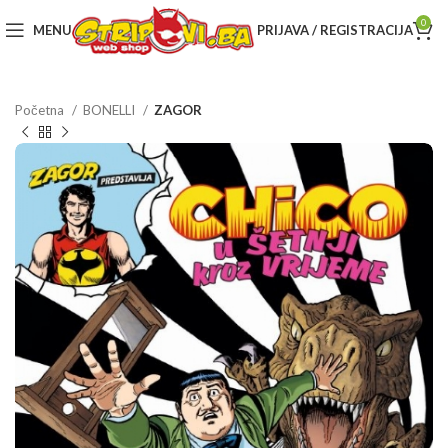
0
MENU
PRIJAVA / REGISTRACIJA
Početna
BONELLI
ZAGOR