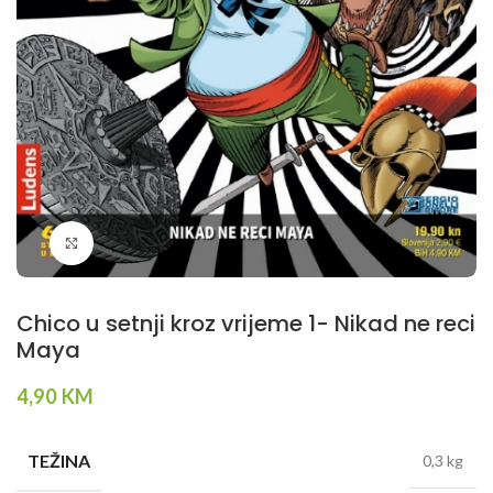
Klikni da povečaš
Chico u setnji kroz vrijeme 1- Nikad ne reci
Maya
4,90
KM
TEŽINA
0,3 kg