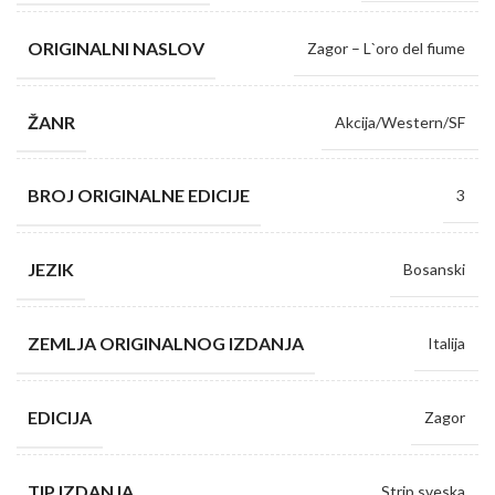
ORIGINALNI NASLOV
Zagor – L`oro del fiume
ŽANR
Akcija/Western/SF
BROJ ORIGINALNE EDICIJE
3
JEZIK
Bosanski
ZEMLJA ORIGINALNOG IZDANJA
Italija
EDICIJA
Zagor
TIP IZDANJA
Strip sveska